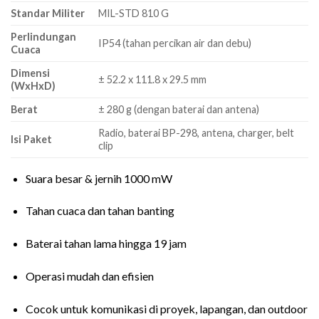
Standar Militer
MIL-STD 810 G
Perlindungan
IP54 (tahan percikan air dan debu)
Cuaca
Dimensi
± 52.2 x 111.8 x 29.5 mm
(WxHxD)
Berat
± 280 g (dengan baterai dan antena)
Radio, baterai BP-298, antena, charger, belt
Isi Paket
clip
Suara besar & jernih 1000 mW
Tahan cuaca dan tahan banting
Baterai tahan lama hingga 19 jam
Operasi mudah dan efisien
Cocok untuk komunikasi di proyek, lapangan, dan outdoor