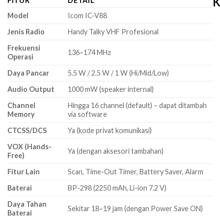
K
FITUR
DETAIL
Model
Icom IC-V88
Jenis Radio
Handy Talky VHF Profesional
Frekuensi
136–174 MHz
Operasi
Daya Pancar
5.5 W / 2.5 W / 1 W (Hi/Mid/Low)
Audio Output
1000 mW (speaker internal)
Channel
Hingga 16 channel (default) – dapat ditambah
Memory
via software
CTCSS/DCS
Ya (kode privat komunikasi)
VOX (Hands-
Ya (dengan aksesori tambahan)
Free)
Fitur Lain
Scan, Time-Out Timer, Battery Saver, Alarm
Baterai
BP-298 (2250 mAh, Li-ion 7.2 V)
Daya Tahan
Sekitar 18–19 jam (dengan Power Save ON)
Baterai